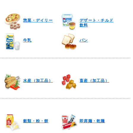
惣菜・デイリー
デザート・チルド
飲料
牛乳
パン
水産（加工品）
畜産（加工品）
穀類・粉・餅
即席麺・乾麺