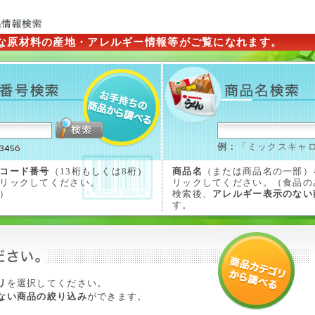
な原材料の産地・アレルギー情報等がご覧になれます。
例：
「ミックスキャ
コード番号
（13桁もしくは8桁)
商品名
（または商品名の一部）
リックしてください。
リックしてください。（食品の
）
検索後、
アレルギー表示のない
す。
リ
を選択してください。
ない商品の絞り込み
ができます。