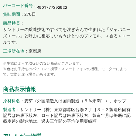
バーコード番号
賞味期間
270日
商品特長
サントリーの醸造技術のすべてを注ぎ込んで生まれた「ジャパニー
ズエール」と呼ぶに相応しいもうひとつのプレモル、＜香る＞エー
ルです。
工場所在地
京都府
※生協によって取扱いのない商品がございます。
※色はお手持ちのパソコン・携帯・スマートフォンの機種、モニターによっ
て、実際と違う場合があります。
商品表示情報
原材料名
麦芽（外国製造又は国内製造（５％未満））、ホップ
製造者
サントリー（株）東京都港区台場２丁目３－３製造所固有
記号は缶底下段左、ロット記号は缶底下段右、製造年月は缶底に記
載麦芽の製造地は、過去三年間の平均使用実績順