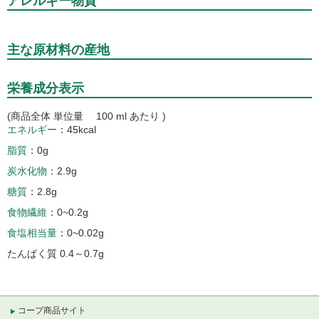
アレルギー物質
主な原材料の産地
栄養成分表示
(商品全体 単位量 100 ml あたり )
エネルギー
45kcal
脂質
0g
炭水化物
2.9g
糖質
2.8g
食物繊維
0~0.2g
食塩相当量
0~0.02g
たんぱく質 0.4～0.7g
コープ商品サイト