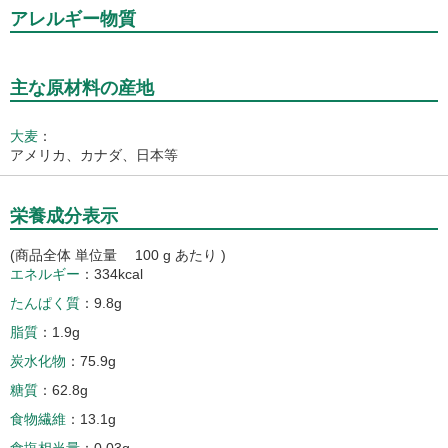
アレルギー物質
主な原材料の産地
大麦
：
アメリカ、カナダ、日本等
栄養成分表示
(商品全体 単位量 100 g あたり )
エネルギー
334kcal
たんぱく質
9.8g
脂質
1.9g
炭水化物
75.9g
糖質
62.8g
食物繊維
13.1g
食塩相当量
0.03g