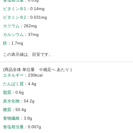
ビタミンＢ1
0.14mg
ビタミンＢ2
0.031mg
カリウム
262mg
カルシウム
37mg
鉄
1.7mg
この表示値は、目安です。
(商品全体 単位量 ※補足へ あたり )
エネルギー
230kcal
たんぱく質
4.4g
脂質
0.6g
炭水化物
54.2g
糖質
50.4g
食物繊維
3.8g
食塩相当量
0.007g