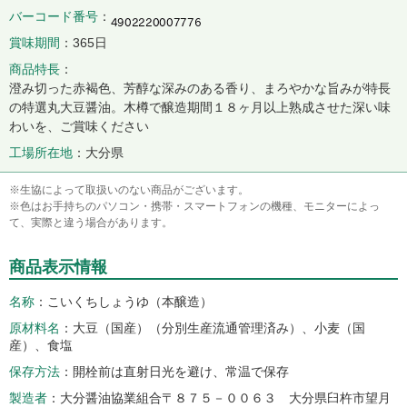
バーコード番号
賞味期間
365日
商品特長
澄み切った赤褐色、芳醇な深みのある香り、まろやかな旨みが特長
の特選丸大豆醤油。木樽で醸造期間１８ヶ月以上熟成させた深い味
わいを、ご賞味ください
工場所在地
大分県
※生協によって取扱いのない商品がございます。
※色はお手持ちのパソコン・携帯・スマートフォンの機種、モニターによっ
て、実際と違う場合があります。
商品表示情報
名称
こいくちしょうゆ（本醸造）
原材料名
大豆（国産）（分別生産流通管理済み）、小麦（国
産）、食塩
保存方法
開栓前は直射日光を避け、常温で保存
製造者
大分醤油協業組合〒８７５－００６３ 大分県臼杵市望月