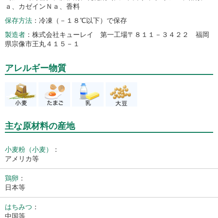
ａ、カゼインＮａ、香料
保存方法
冷凍（－１８℃以下）で保存
製造者
株式会社キューレイ 第一工場〒８１１－３４２２ 福岡
県宗像市王丸４１５－１
アレルギー物質
主な原材料の産地
小麦粉（小麦）
：
アメリカ等
鶏卵
：
日本等
はちみつ
：
中国等