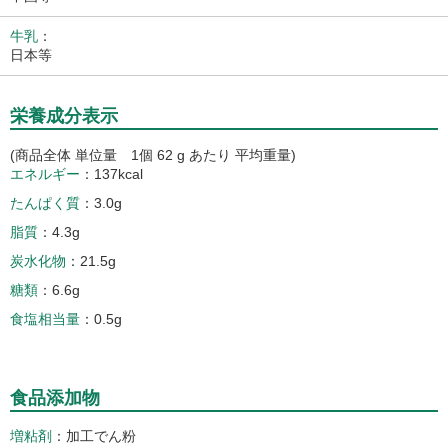
牛乳
：
日本等
栄養成分表示
(商品全体 単位量 1個 62 g あたり 平均重量)
エネルギー
137kcal
たんぱく質
3.0g
脂質
4.3g
炭水化物
21.5g
糖類
6.6g
食塩相当量
0.5g
食品添加物
増粘剤
加工でん粉