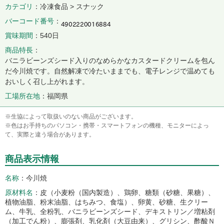
カテゴリ
冷凍食品 > スナック
バーコード番号
賞味期間
540日
商品特長
バニラビーンズシード入りのなめらかなカスタードクリームを包ん
だ今川焼です。自然解凍で冷たいままでも、電子レンジで温めても
おいしく召し上がれます。
工場所在地
福岡県
※生協によって取扱いのない商品がございます。
※色はお手持ちのパソコン・携帯・スマートフォンの機種、モニターによっ
て、実際と違う場合があります。
商品表示情報
名称
今川焼
原材料名
皮（小麦粉（国内製造）、鶏卵、糖類（砂糖、果糖）、
植物油脂、粉末油脂、はちみつ、食塩）、卵黄、砂糖、生クリー
ム、牛乳、全粉乳、バニラビーンズシード、デキストリン／増粘剤
（加工でん粉）、膨張剤、乳化剤（大豆由来）、グリシン、酢酸Ｎ