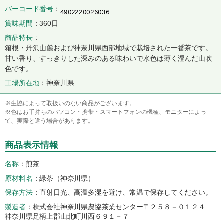
バーコード番号
賞味期間
360日
商品特長
箱根・丹沢山麓および神奈川県西部地域で栽培された一番茶です。
甘い香り、すっきりした深みのある味わいで水色は薄く澄んだ山吹
色です。
工場所在地
神奈川県
※生協によって取扱いのない商品がございます。
※色はお手持ちのパソコン・携帯・スマートフォンの機種、モニターによっ
て、実際と違う場合があります。
商品表示情報
名称
煎茶
原材料名
緑茶（神奈川県）
保存方法
直射日光、高温多湿を避け、常温で保存してください。
製造者
株式会社神奈川県農協茶業センター〒２５８－０１２４
神奈川県足柄上郡山北町川西６９１－７