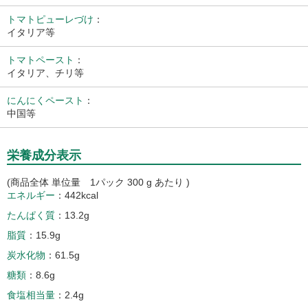
トマトピューレづけ
：
イタリア等
トマトペースト
：
イタリア、チリ等
にんにくペースト
：
中国等
栄養成分表示
(商品全体 単位量 1パック 300 g あたり )
エネルギー
442kcal
たんぱく質
13.2g
脂質
15.9g
炭水化物
61.5g
糖類
8.6g
食塩相当量
2.4g