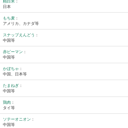
精白米
：
日本
もち麦
：
アメリカ、カナダ等
スナップえんどう
：
中国等
赤ピーマン
：
中国等
かぼちゃ
：
中国、日本等
たまねぎ
：
中国等
鶏肉
：
タイ等
ソテーオニオン
：
中国等