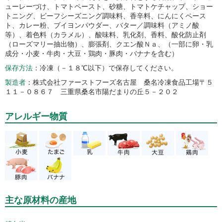
ューレーづけ、トマトペースト、砂糖、トマトケチャップ、ショー
トニング、ビーフシーズニング調味料、香辛料、にんにくペース
ト、カレー粉、ブイヨンパウダー、バター／調味料（アミノ酸
等）、着色料（カラメル）、酸味料、乳化剤、香料、酸化防止剤
（ローズマリー抽出物）、膨張剤、クエン酸Ｎａ、（一部に卵・乳
成分・小麦・牛肉・大豆・鶏肉・豚肉・バナナを含む）
保存方法
冷凍（－１８℃以下）で保存してください。
製造者
株式会社ファーストフーズ名古屋 桑名冷凍食品工場〒５
１１－０８６７ 三重県桑名市陽だまりの丘５－２０２
アレルギー物質
主な原材料の産地