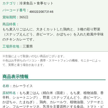
カテゴリ
冷凍食品 > 食事セット
バーコード番号
賞味期間
365日
商品特長
もち麦入りごはんに、大きくカットした鶏肉と、３種の彩り野菜
（スナップえんどう、赤ピーマン、かぼちゃ）を入れた欧風中辛味
のチキンカレーです。
工場所在地
三重県
※生協によって取扱いのない商品がございます。
※色はお手持ちのパソコン・携帯・スマートフォンの機種、モニターによっ
て、実際と違う場合があります。
商品表示情報
名称
カレーライス
原材料名
もち麦ごはん（精白米（国産）、もち麦、植物油脂、香
辛料、ショートニング）、野菜（スナップえんどう、赤ピーマン、
かぼちゃ、たまねぎ）、鶏肉、カレールウ、植物油脂、ソテーオニ
オン、フルーツチャツネ、乳等を主要原料とする食品、トマト・ピ