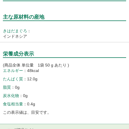
主な原材料の産地
きはだまぐろ
：
インドネシア
栄養成分表示
(商品全体 単位量 1袋 50 g あたり )
エネルギー
48kcal
たんぱく質
12.0g
脂質
0g
炭水化物
0g
食塩相当量
0.4g
この表示値は、目安です。