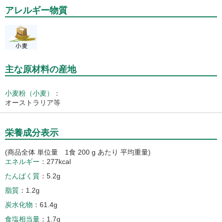
アレルギー物質
主な原材料の産地
小麦粉（小麦）
：
オーストラリア等
栄養成分表示
(商品全体 単位量 1食 200 g あたり 平均重量)
エネルギー
277kcal
たんぱく質
5.2g
脂質
1.2g
炭水化物
61.4g
食塩相当量
1.7g