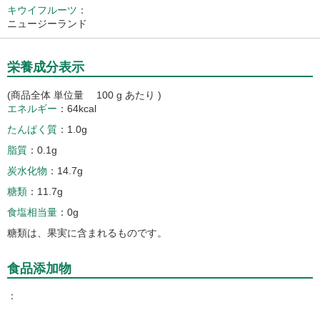
キウイフルーツ
：
ニュージーランド
栄養成分表示
(商品全体 単位量 100 g あたり )
エネルギー
64kcal
たんぱく質
1.0g
脂質
0.1g
炭水化物
14.7g
糖類
11.7g
食塩相当量
0g
糖類は、果実に含まれるものです。
食品添加物