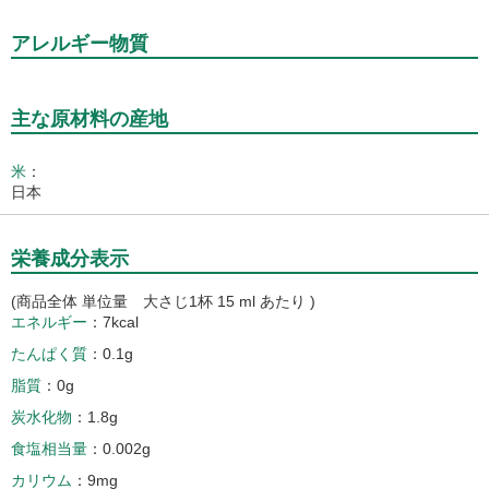
アレルギー物質
主な原材料の産地
米
：
日本
栄養成分表示
(商品全体 単位量 大さじ1杯 15 ml あたり )
エネルギー
7kcal
たんぱく質
0.1g
脂質
0g
炭水化物
1.8g
食塩相当量
0.002g
カリウム
9mg