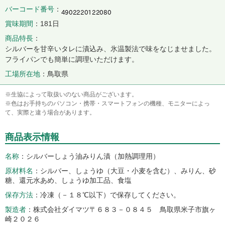
バーコード番号
賞味期間
181日
商品特長
シルバーを甘辛いタレに漬込み、氷温製法で味をなじませました。
フライパンでも簡単に調理いただけます。
工場所在地
鳥取県
※生協によって取扱いのない商品がございます。
※色はお手持ちのパソコン・携帯・スマートフォンの機種、モニターによっ
て、実際と違う場合があります。
商品表示情報
名称
シルバーしょう油みりん漬（加熱調理用）
原材料名
シルバー、しょうゆ（大豆・小麦を含む）、みりん、砂
糖、還元水あめ、しょうゆ加工品、食塩
保存方法
冷凍（－１８℃以下）で保存してください。
製造者
株式会社ダイマツ〒６８３－０８４５ 鳥取県米子市旗ヶ
崎２０２６