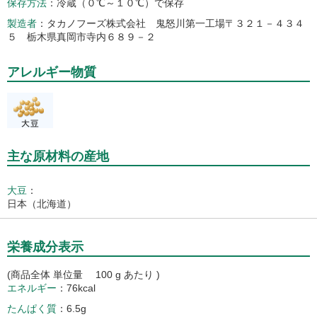
保存方法
冷蔵（０℃～１０℃）で保存
製造者
タカノフーズ株式会社 鬼怒川第一工場〒３２１－４３４
５ 栃木県真岡市寺内６８９－２
アレルギー物質
主な原材料の産地
大豆
：
日本（北海道）
栄養成分表示
(商品全体 単位量 100 g あたり )
エネルギー
76kcal
たんぱく質
6.5g