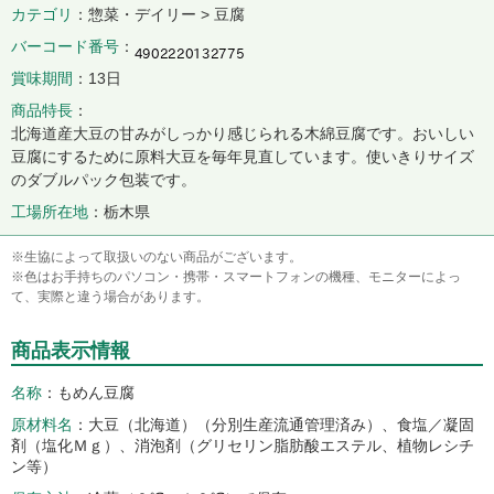
カテゴリ
惣菜・デイリー > 豆腐
バーコード番号
賞味期間
13日
商品特長
北海道産大豆の甘みがしっかり感じられる木綿豆腐です。おいしい
豆腐にするために原料大豆を毎年見直しています。使いきりサイズ
のダブルパック包装です。
工場所在地
栃木県
※生協によって取扱いのない商品がございます。
※色はお手持ちのパソコン・携帯・スマートフォンの機種、モニターによっ
て、実際と違う場合があります。
商品表示情報
名称
もめん豆腐
原材料名
大豆（北海道）（分別生産流通管理済み）、食塩／凝固
剤（塩化Ｍｇ）、消泡剤（グリセリン脂肪酸エステル、植物レシチ
ン等）