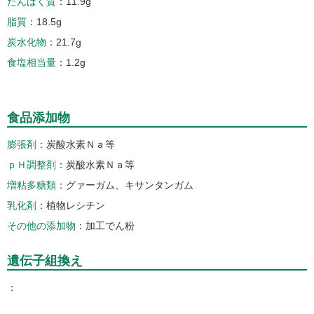
たんぱく質
11.9g
脂質
18.5g
炭水化物
21.7g
食塩相当量
1.2g
食品添加物
膨張剤
炭酸水素Ｎａ等
ｐＨ調整剤
炭酸水素Ｎａ等
増粘多糖類
グァーガム、キサンタンガム
乳化剤
植物レシチン
その他の添加物
加工でん粉
遺伝子組換え