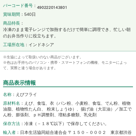
バーコード番号
賞味期間
540日
商品特長
冷凍のまま電子レンジで加熱するだけで簡単に調理でき、忙しい朝
のお弁当作りに役立ちます。
工場所在地
インドネシア
※生協によって取扱いのない商品がございます。
※色はお手持ちのパソコン・携帯・スマートフォンの機種、モニターによっ
て、実際と違う場合があります。
商品表示情報
名称
えびフライ
原材料名
えび、食塩、衣（パン粉、小麦粉、食塩、でん粉、植物
油脂、植物性たん白、 粉末しょうゆ）、揚げ油（大豆油）／加工で
ん粉、膨張剤、ｐＨ調整剤、増粘多糖類、乳化剤
保存方法
冷凍（－１８℃以下）で保存してください。
輸入者
日本生活協同組合連合会 〒１５０－０００２ 東京都渋谷