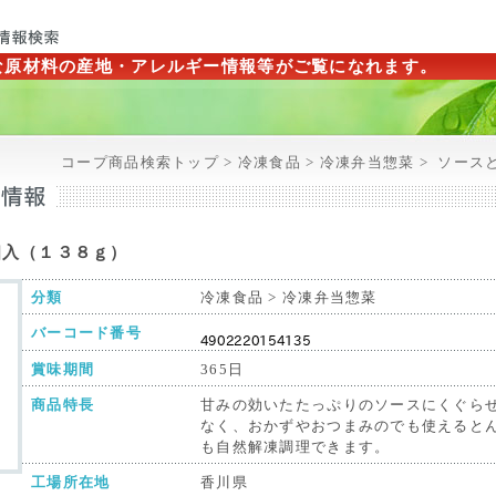
な原材料の産地・アレルギー情報等がご覧になれます。
コープ商品検索トップ > 冷凍食品 > 冷凍弁当惣菜 >
ソース
個入（１３８ｇ）
分類
冷凍食品 > 冷凍弁当惣菜
バーコード番号
賞味期間
365日
商品特長
甘みの効いたたっぷりのソースにくぐら
なく、おかずやおつまみのでも使えると
も自然解凍調理できます。
工場所在地
香川県