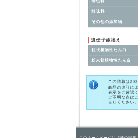
着色料
酸味料
その他の添加物
遺伝子組換え
粒状植物性たん白
粉末状植物性たん白
この情報は20
商品の改訂に
表示をご確認
ご不明な点は
合せください
このホームページに掲載の記事