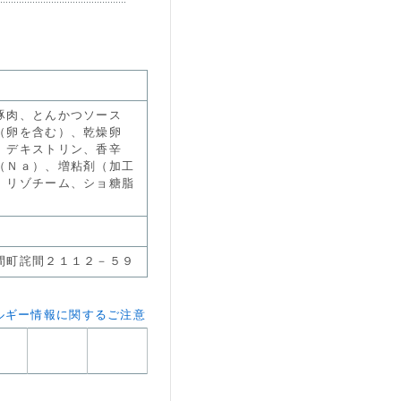
豚肉、とんかつソース
（卵を含む）、乾燥卵
、デキストリン、香辛
（Ｎａ）、増粘剤（加工
、リゾチーム、ショ糖脂
間町詫間２１１２－５９
ルギー情報に関するご注意