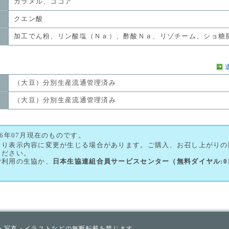
カラメル、ココア
クエン酸
加工でん粉、リン酸塩（Ｎａ）、酢酸Ｎａ、リゾチーム、ショ糖
（大豆）分別生産流通管理済み
（大豆）分別生産流通管理済み
26年07月現在のものです。
より表示内容に変更が生じる場合があります。ご購入、お召し上がりの
ください。
ご利用の生協か、
日本生協連組合員サービスセンター（無料ダイヤル:0120
。
・写真・イラストなどの無断転載を禁じます。