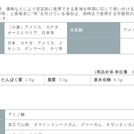
価格などにより安定的に使用できる産地を時期に応じて使い分ける
等」と産地名に“等”を付けている場合は、現時点で使用する可能性
す。
（小麦）アメリカ、カナダ、
アメ
大豆粉
オーストラリア、日本等
日本、カナダ、アメリカ、メ
キシコ、デンマーク、チリ等
(商品全体 単位量 1個
たんぱく質
2.0g
脂質
3.3g
炭水化物
6.1g
アミノ酸
加工でん粉、タマリンドシードガム、グァーガム、キサンタンガ