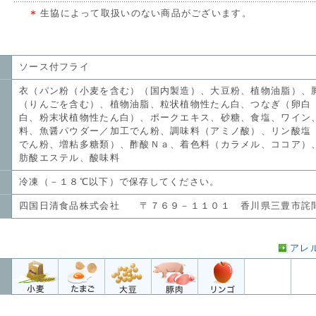
生協によって取扱いのない商品がございます。
ソース付フライ
衣（パン粉（小麦を含む）（国内製造）、大豆粉、植物油脂）、
（りんごを含む）、植物油脂、粒状植物性たん白、つなぎ（卵白
白、粉末状植物性たん白）、ポークエキス、砂糖、食塩、ワイン
料、魚醤パウダー／加工でん粉、調味料（アミノ酸）、リン酸塩
でん粉、増粘多糖類）、酢酸Ｎａ、着色料（カラメル、ココア）
肪酸エステル、酸味料
冷凍（－１８℃以下）で保存してください。
四国日清食品株式会社 〒７６９－１１０１ 香川県三豊市詫
アレ