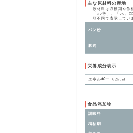
主な原材料の産地
原材料は収穫期や作柄、
「○○等」、「○○、□□
順不同で表示していま
パン粉
豚肉
栄養成分表示
エネルギー
62kcal
食品添加物
調味料
増粘剤