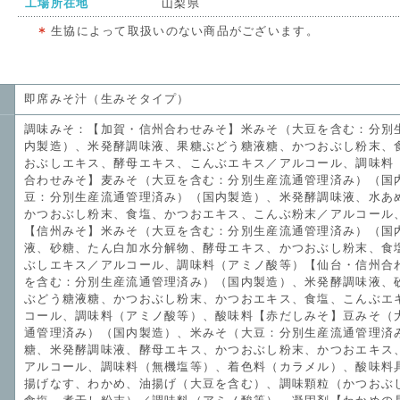
工場所在地
山梨県
生協によって取扱いのない商品がございます。
即席みそ汁（生みそタイプ）
調味みそ：【加賀・信州合わせみそ】米みそ（大豆を含む：分別
内製造）、米発酵調味液、果糖ぶどう糖液糖、かつおぶし粉末、
おぶしエキス、酵母エキス、こんぶエキス／アルコール、調味料
合わせみそ】麦みそ（大豆を含む：分別生産流通管理済み）（国
豆：分別生産流通管理済み）（国内製造）、米発酵調味液、水あ
かつおぶし粉末、食塩、かつおエキス、こんぶ粉末／アルコール
【信州みそ】米みそ（大豆を含む：分別生産流通管理済み）（国
液、砂糖、たん白加水分解物、酵母エキス、かつおぶし粉末、食
ぶしエキス／アルコール、調味料（アミノ酸等）【仙台・信州合
を含む：分別生産流通管理済み）（国内製造）、米発酵調味液、
ぶどう糖液糖、かつおぶし粉末、かつおエキス、食塩、こんぶエ
コール、調味料（アミノ酸等）、酸味料【赤だしみそ】豆みそ（
通管理済み）（国内製造）、米みそ（大豆：分別生産流通管理済
糖、米発酵調味液、酵母エキス、かつおぶし粉末、かつおエキス
アルコール、調味料（無機塩等）、着色料（カラメル）、酸味料
揚げなす、わかめ、油揚げ（大豆を含む）、調味顆粒（かつおぶ