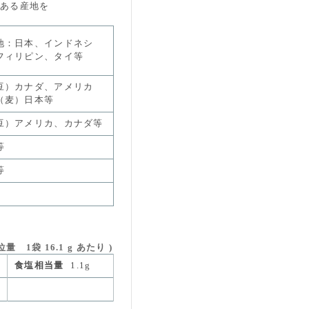
のある産地を
地：日本、インドネシ
フィリピン、タイ等
豆）カナダ、アメリカ
（麦）日本等
豆）アメリカ、カナダ等
等
等
1袋 16.1 g あたり )
食塩相当量
1.1g