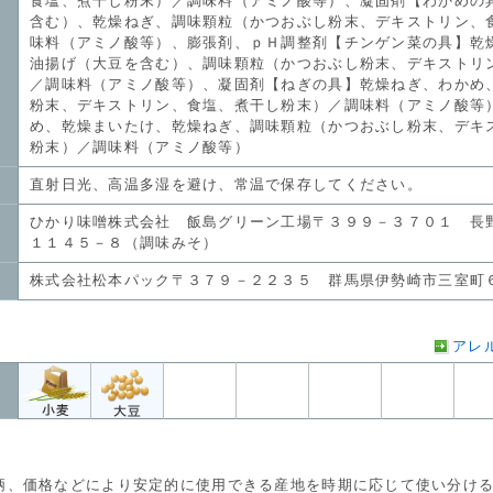
食塩、煮干し粉末）／調味料（アミノ酸等）、凝固剤【わかめの
含む）、乾燥ねぎ、調味顆粒（かつおぶし粉末、デキストリン、
味料（アミノ酸等）、膨張剤、ｐＨ調整剤【チンゲン菜の具】乾
油揚げ（大豆を含む）、調味顆粒（かつおぶし粉末、デキストリ
／調味料（アミノ酸等）、凝固剤【ねぎの具】乾燥ねぎ、わかめ
粉末、デキストリン、食塩、煮干し粉末）／調味料（アミノ酸等
め、乾燥まいたけ、乾燥ねぎ、調味顆粒（かつおぶし粉末、デキ
粉末）／調味料（アミノ酸等）
直射日光、高温多湿を避け、常温で保存してください。
ひかり味噌株式会社 飯島グリーン工場〒３９９－３７０１ 長
１１４５－８（調味みそ）
株式会社松本パック〒３７９－２２３５ 群馬県伊勢崎市三室町
アレ
価格などにより安定的に使用できる産地を時期に応じて使い分ける