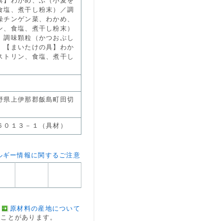
具】わかめ、ふ（小麦を
食塩、煮干し粉末）／調
燥チンゲン菜、わかめ、
ン、食塩、煮干し粉末）
、調味顆粒（かつおぶし
）【まいたけの具】わか
ストリン、食塩、煮干し
野県上伊那郡飯島町田切
６０１３－１（具材）
ルギー情報に関するご注意
原材料の産地について
ことがあります。