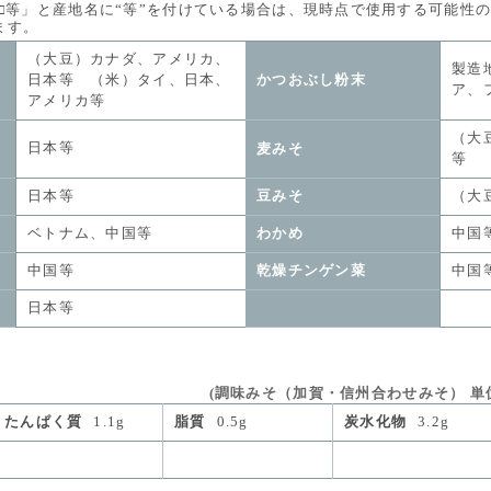
等」と産地名に“等”を付けている場合は、現時点で使用する可能性
す。
（大豆）カナダ、アメリカ、
製造
日本等 （米）タイ、日本、
かつおぶし粉末
ア、
アメリカ等
（大
日本等
麦みそ
等 
日本等
豆みそ
（大
ベトナム、中国等
わかめ
中国
中国等
乾燥チンゲン菜
中国
日本等
(調味みそ（加賀・信州合わせみそ） 単位量 
たんぱく質
1.1g
脂質
0.5g
炭水化物
3.2g