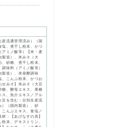
生産流通管理済み）（国
食塩、煮干し粉末、かつ
（アミノ酸等）【米・麦
内製造）、米みそ（大
め、砂糖、煮干し粉末、
、調味料（アミノ酸等）
内製造）、米発酵調味
塩、こんぶ粉末、かつお
わせみそ】米みそ（大豆
砂糖、酵母エキス、果糖
キス、魚介エキス／アル
大豆を含む：分別生産流
み）（国内製造）、砂
、こんぶエキス、食塩／
具材：【あげなすの具】
し粉末、デキストリン、