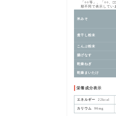
「○○等」、「○○、□□
順不同で表示していま
米みそ
煮干し粉末
こんぶ粉末
揚げなす
乾燥ねぎ
乾燥まいたけ
栄養成分表示
エネルギー
22kcal
カリウム
96mg