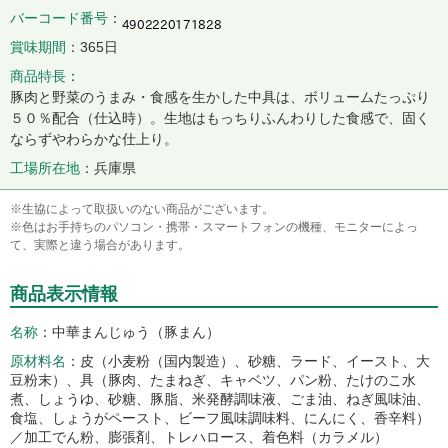
バーコード番号
賞味期間
365日
商品特長
豚肉と野菜のうまみ・食感を生かした中具は、ボリュームたっぷり
５０％配合（仕込時）。生地はもっちりふんわりした食感で、固く
ならずやわらかな仕上り。
工場所在地
兵庫県
※生協によって取扱いのない商品がございます。
※色はお手持ちのパソコン・携帯・スマートフォンの機種、モニターによっ
て、実際と違う場合があります。
商品表示情報
名称
中華まんじゅう（豚まん）
原材料名
皮（小麦粉（国内製造）、砂糖、ラード、イースト、大
豆粉末）、具（豚肉、たまねぎ、キャベツ、パン粉、たけのこ水
煮、しょうゆ、砂糖、豚脂、米発酵調味液、ごま油、ねぎ風味油、
食塩、しょうがペースト、ビーフ風味調味料、にんにく、香辛料）
／加工でん粉、膨張剤、トレハロース、着色料（カラメル）