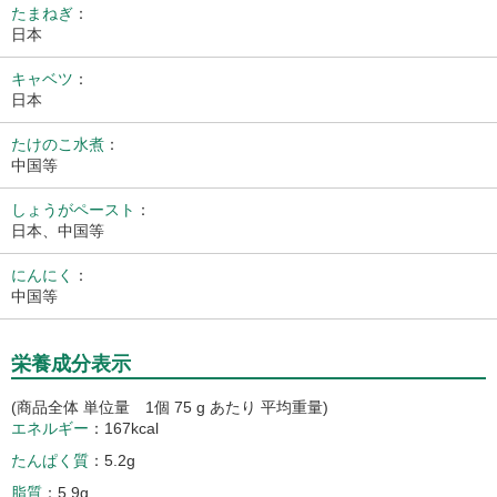
たまねぎ
：
日本
キャベツ
：
日本
たけのこ水煮
：
中国等
しょうがペースト
：
日本、中国等
にんにく
：
中国等
栄養成分表示
(商品全体 単位量 1個 75 g あたり 平均重量)
エネルギー
167kcal
たんぱく質
5.2g
脂質
5.9g