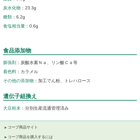
炭水化物
23.3g
糖類
6.2g
食塩相当量
0.6g
食品添加物
膨張剤
炭酸水素Ｎａ、リン酸Ｃａ等
着色料
カラメル
その他の添加物
加工でん粉、トレハロース
遺伝子組換え
大豆粉末
分別生産流通管理済み
コープ商品サイト
コープ商品を購入するには