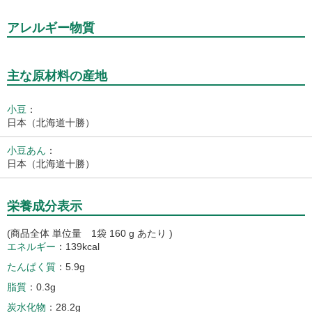
アレルギー物質
主な原材料の産地
小豆
：
日本（北海道十勝）
小豆あん
：
日本（北海道十勝）
栄養成分表示
(商品全体 単位量 1袋 160 g あたり )
エネルギー
139kcal
たんぱく質
5.9g
脂質
0.3g
炭水化物
28.2g