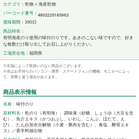
カテゴリ
乾物 > 海産乾物
バーコード番号
賞味期間
390日
商品特長
有明海産のり使用の味付のりです。あきのこない味ですので、好き
な枚数だけ取り出してお召し上がりください。
工場所在地
福岡県
※生協によって取扱いのない商品がございます。
※色はお手持ちのパソコン・携帯・スマートフォンの機種、モニターによっ
て、実際と違う場合があります。
商品表示情報
名称
味付のり
原材料名
乾のり（有明海）、調味液（砂糖、しょうゆ（大豆を含
む）、魚介エキス（かつおぶし、いわし、こんぶ、ほたて、え
び）、たん白加水分解物（小麦・豚肉を含む）、食塩、酵母エキ
ス）／香辛料抽出物