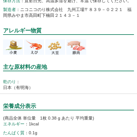
保存方法
直射日光、高温多湿を避け、常温で保存してください。
製造者
ニコニコのり株式会社 九州工場〒８３９－０２２１ 福
岡県みやま市高田町下楠田２１４３－１
アレルギー物質
主な原材料の産地
乾のり
：
日本（有明海）
栄養成分表示
(商品全体 単位量 1枚 0.38 g あたり 平均重量)
エネルギー
1kcal
たんぱく質
0.1g