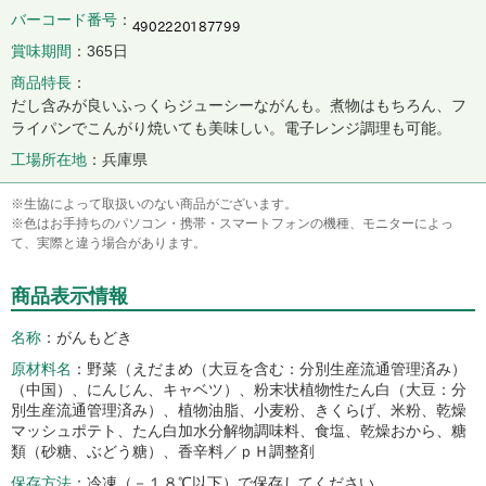
バーコード番号
賞味期間
365日
商品特長
だし含みが良いふっくらジューシーながんも。煮物はもちろん、フ
ライパンでこんがり焼いても美味しい。電子レンジ調理も可能。
工場所在地
兵庫県
※生協によって取扱いのない商品がございます。
※色はお手持ちのパソコン・携帯・スマートフォンの機種、モニターによっ
て、実際と違う場合があります。
商品表示情報
名称
がんもどき
原材料名
野菜（えだまめ（大豆を含む：分別生産流通管理済み）
（中国）、にんじん、キャベツ）、粉末状植物性たん白（大豆：分
別生産流通管理済み）、植物油脂、小麦粉、きくらげ、米粉、乾燥
マッシュポテト、たん白加水分解物調味料、食塩、乾燥おから、糖
類（砂糖、ぶどう糖）、香辛料／ｐＨ調整剤
保存方法
冷凍（－１８℃以下）で保存してください。