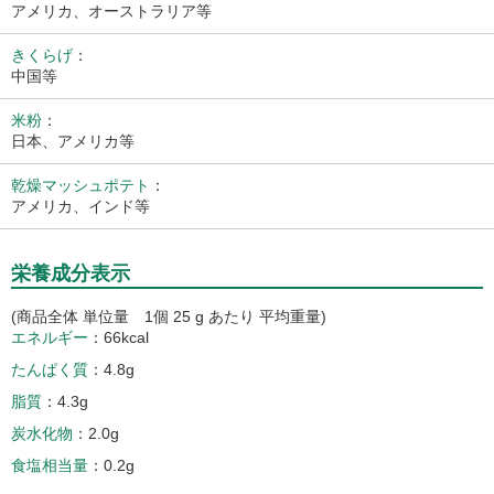
アメリカ、オーストラリア等
きくらげ
：
中国等
米粉
：
日本、アメリカ等
乾燥マッシュポテト
：
アメリカ、インド等
栄養成分表示
(商品全体 単位量 1個 25 g あたり 平均重量)
エネルギー
66kcal
たんぱく質
4.8g
脂質
4.3g
炭水化物
2.0g
食塩相当量
0.2g