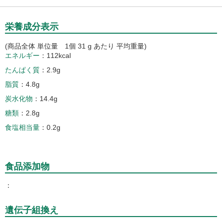
栄養成分表示
(商品全体 単位量 1個 31 g あたり 平均重量)
エネルギー
112kcal
たんぱく質
2.9g
脂質
4.8g
炭水化物
14.4g
糖類
2.8g
食塩相当量
0.2g
食品添加物
遺伝子組換え