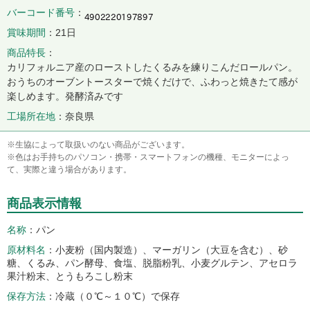
バーコード番号
賞味期間
21日
商品特長
カリフォルニア産のローストしたくるみを練りこんだロールパン。
おうちのオーブントースターで焼くだけで、ふわっと焼きたて感が
楽しめます。発酵済みです
工場所在地
奈良県
※生協によって取扱いのない商品がございます。
※色はお手持ちのパソコン・携帯・スマートフォンの機種、モニターによっ
て、実際と違う場合があります。
商品表示情報
名称
パン
原材料名
小麦粉（国内製造）、マーガリン（大豆を含む）、砂
糖、くるみ、パン酵母、食塩、脱脂粉乳、小麦グルテン、アセロラ
果汁粉末、とうもろこし粉末
保存方法
冷蔵（０℃～１０℃）で保存