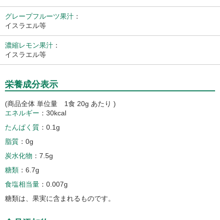
グレープフルーツ果汁
：
イスラエル等
濃縮レモン果汁
：
イスラエル等
栄養成分表示
(商品全体 単位量 1食 20g あたり )
エネルギー
30kcal
たんぱく質
0.1g
脂質
0g
炭水化物
7.5g
糖類
6.7g
食塩相当量
0.007g
糖類は、果実に含まれるものです。