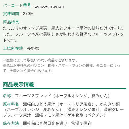
バーコード番号
賞味期間
270日
商品特長
たっぷりのオレンジ果実・果皮とフルーツ果汁の甘味だけで作りま
した。フルーツ本来の美味しさが味わえる贅沢なフルーツスプレッ
ドです。
工場所在地
長野県
※生協によって取扱いのない商品がございます。
※色はお手持ちのパソコン・携帯・スマートフォンの機種、モニターによっ
て、実際と違う場合があります。
商品表示情報
名称
フルーツスプレッド（ネーブルオレンジ、夏みかん）
原材料名
濃縮白ぶどう果汁（オーストリア製造）、かんきつ類
（ネーブルオレンジ、夏みかん）、濃縮オレンジ果汁、濃縮グレー
プフルーツ果汁、濃縮レモン果汁／ゲル化剤（ペクチン）
保存方法
開栓前は直射日光を避け、常温で保存