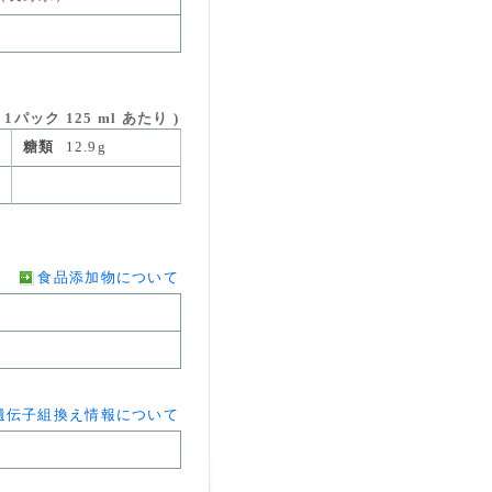
パック 125 ml あたり )
糖類
12.9g
食品添加物について
遺伝子組換え情報について