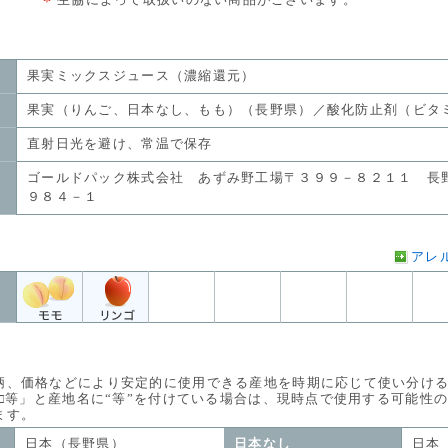
生協によって取扱いのない商品がございます。
果実ミックスジュース（濃縮還元）
果実（りんご、日本なし、もも）（長野県）／酸化防止剤（ビタ
直射日光を避け、常温で保存
ゴールドパック株式会社 あずみ野工場〒３９９－８２１１ 長
９８４－１
アレ
価格などにより安定的に使用できる産地を時期に応じて使い分ける
等」と産地名に“等”を付けている場合は、現時点で使用する可能性
す。
日本（長野県）
日本なし
日本