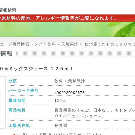
な原材料の産地・アレルギー情報等がご覧になれます。
コープ商品検索トップ > 飲料 > 天然果汁 >
信州産くだもの１００％ミ
０％ミックスジュース １２５ｍｌ
分類
飲料 > 天然果汁
バーコード番号
賞味期間
120日
商品特長
長野県産のりんご、日本なし、ももをブ
０％のミックスジュース。
工場所在地
長野県