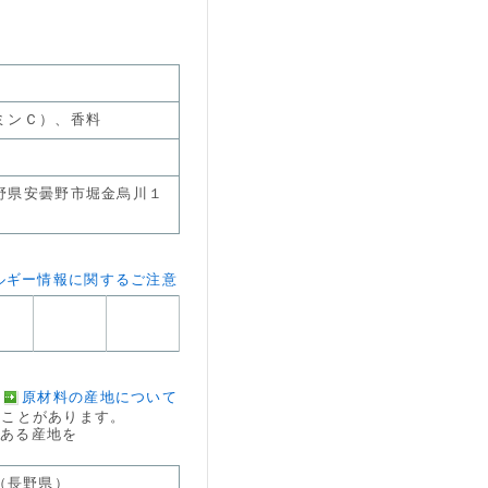
ミンＣ）、香料
野県安曇野市堀金烏川１
ルギー情報に関するご注意
原材料の産地について
ことがあります。
のある産地を
（長野県）