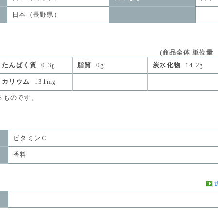
日本（長野県）
(商品全体 単位量 1
たんぱく質
0.3g
脂質
0g
炭水化物
14.2g
カリウム
131mg
ものです。
ビタミンＣ
香料