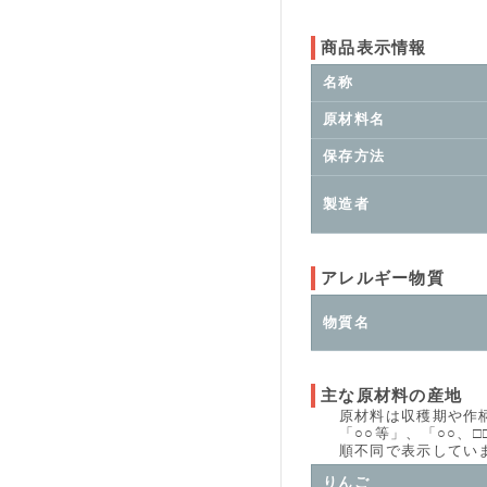
商品表示情報
名称
原材料名
保存方法
製造者
アレルギー物質
物質名
主な原材料の産地
原材料は収穫期や作柄、
「○○等」、「○○、□□
順不同で表示していま
りんご