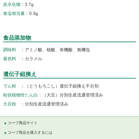
炭水化物
3.7g
食塩相当量
0.3g
食品添加物
調味料
アミノ酸、核酸、有機酸、無機塩
着色料
カラメル
遺伝子組換え
でん粉
（とうもろこし）遺伝子組換え不分別
粒状植物性たん白
（大豆）分別生産流通管理済み
大豆粉
分別生産流通管理済み
コープ商品サイト
コープ商品を購入するには