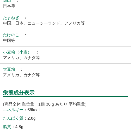
鶏肉
：
日本等
たまねぎ
：
中国、日本、ニュージーランド、アメリカ等
たけのこ
：
中国等
小麦粉（小麦）
：
アメリカ、カナダ等
大豆粉
：
アメリカ、カナダ等
栄養成分表示
(商品全体 単位量 1個 30 g あたり 平均重量)
エネルギー
69kcal
たんぱく質
2.8g
脂質
4.8g