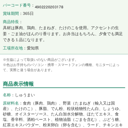
バーコード番号
賞味期間
365日
商品特長
具材は豚肉、鶏肉、たまねぎ、たけのこを使用。アクセントの生
姜・ごま油がほんのり香ります。お弁当はもちろん、夕食でも満足
できる１品になります。
工場所在地
愛知県
※生協によって取扱いのない商品がございます。
※色はお手持ちのパソコン・携帯・スマートフォンの機種、モニターによっ
て、実際と違う場合があります。
商品表示情報
名称
しゅうまい
原材料名
食肉（豚肉、鶏肉）、野菜（たまねぎ（輸入又は国
産）、たけのこ）、豚脂、でん粉、粒状植物性たん白、しょうゆ、
砂糖、オイスターソース、たん白加水分解物、ほたてエキス、食
塩、香辛料、酒粕ペースト、植物油脂（ごまを含む）、ぶどう糖、
紅茶エキスパウダー、粉末卵白（卵を含む）、ラード、チキンエキ