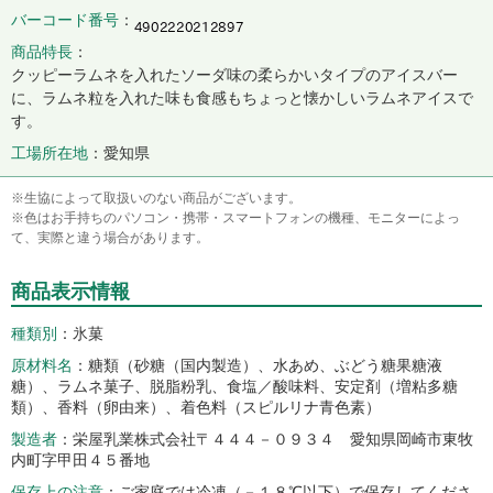
バーコード番号
商品特長
クッピーラムネを入れたソーダ味の柔らかいタイプのアイスバー
に、ラムネ粒を入れた味も食感もちょっと懐かしいラムネアイスで
す。
工場所在地
愛知県
※生協によって取扱いのない商品がございます。
※色はお手持ちのパソコン・携帯・スマートフォンの機種、モニターによっ
て、実際と違う場合があります。
商品表示情報
種類別
氷菓
原材料名
糖類（砂糖（国内製造）、水あめ、ぶどう糖果糖液
糖）、ラムネ菓子、脱脂粉乳、食塩／酸味料、安定剤（増粘多糖
類）、香料（卵由来）、着色料（スピルリナ青色素）
製造者
栄屋乳業株式会社〒４４４－０９３４ 愛知県岡崎市東牧
内町字甲田４５番地
保存上の注意
ご家庭では冷凍（－１８℃以下）で保存してくださ