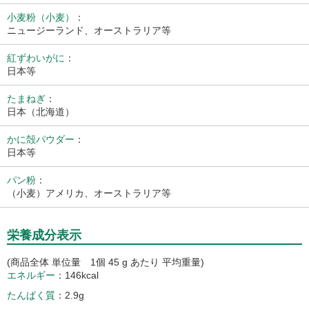
小麦粉（小麦）
：
ニュージーランド、オーストラリア等
紅ずわいがに
：
日本等
たまねぎ
：
日本（北海道）
かに殻パウダー
：
日本等
パン粉
：
（小麦）アメリカ、オーストラリア等
栄養成分表示
(商品全体 単位量 1個 45 g あたり 平均重量)
エネルギー
146kcal
たんぱく質
2.9g