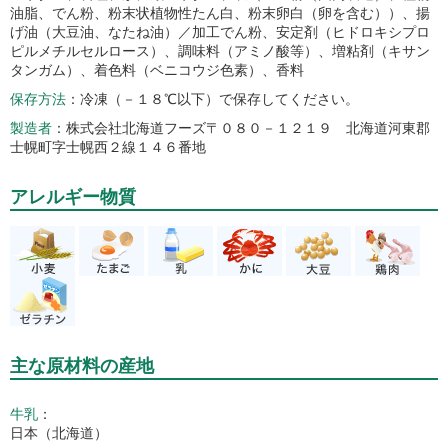
油脂、でん粉、粉末状植物性たん白、粉末卵白（卵を含む））、揚
げ油（大豆油、なたね油）／加工でん粉、安定剤（ヒドロキシプロ
ピルメチルセルロース）、調味料（アミノ酸等）、増粘剤（キサン
タンガム）、着色料（ベニコウジ色素）、香料
保存方法
冷凍（－１８℃以下）で保存してください。
製造者
株式会社北海道フーズ〒０８０－１２１９ 北海道河東郡
士幌町字士幌西２線１４６番地
アレルギー物質
主な原材料の産地
牛乳
：
日本（北海道）