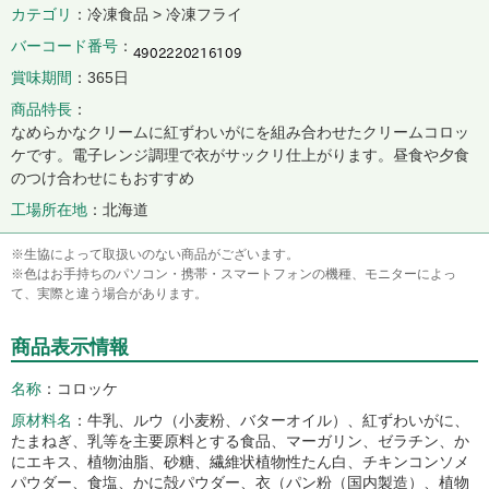
カテゴリ
冷凍食品 > 冷凍フライ
バーコード番号
賞味期間
365日
商品特長
なめらかなクリームに紅ずわいがにを組み合わせたクリームコロッ
ケです。電子レンジ調理で衣がサックリ仕上がります。昼食や夕食
のつけ合わせにもおすすめ
工場所在地
北海道
※生協によって取扱いのない商品がございます。
※色はお手持ちのパソコン・携帯・スマートフォンの機種、モニターによっ
て、実際と違う場合があります。
商品表示情報
名称
コロッケ
原材料名
牛乳、ルウ（小麦粉、バターオイル）、紅ずわいがに、
たまねぎ、乳等を主要原料とする食品、マーガリン、ゼラチン、か
にエキス、植物油脂、砂糖、繊維状植物性たん白、チキンコンソメ
パウダー、食塩、かに殻パウダー、衣（パン粉（国内製造）、植物