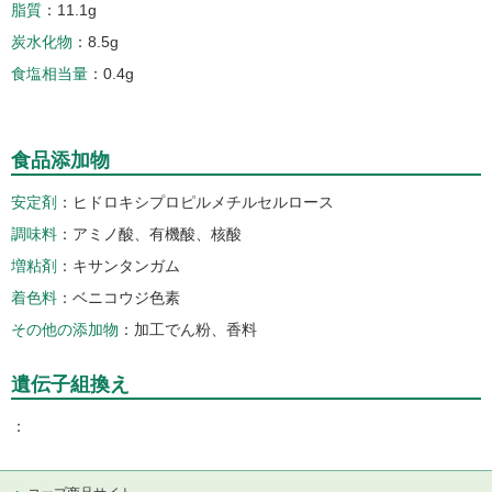
脂質
11.1g
炭水化物
8.5g
食塩相当量
0.4g
食品添加物
安定剤
ヒドロキシプロピルメチルセルロース
調味料
アミノ酸、有機酸、核酸
増粘剤
キサンタンガム
着色料
ベニコウジ色素
その他の添加物
加工でん粉、香料
遺伝子組換え