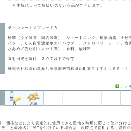
生協によって取扱いのない商品がございます。
チョコレートスプレッドＢ
砂糖（タイ製造、国内製造）、ショートニング、植物油脂、全粉
バター、たん白質濃縮ホエイパウダー、ストロベリーシード、食
水あめ／乳化剤（大豆由来）、香料、酸味料
直射日光を避け、３０℃以下で保存
株式会社和田山農産兵庫県朝来市和田山町筒江字中山１６５－１
アレ
価格などにより安定的に使用できる産地を時期に応じて使い分ける
等」と産地名に“等”を付けている場合は、現時点で使用する可能性