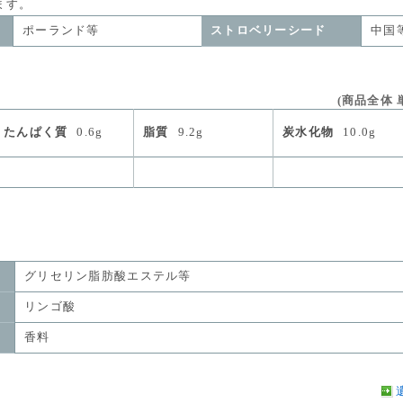
す。
ポーランド等
ストロベリーシード
中国
(商品全体 単
たんぱく質
0.6g
脂質
9.2g
炭水化物
10.0g
グリセリン脂肪酸エステル等
リンゴ酸
香料