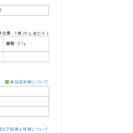
等
位量 1食 20 g あたり )
糖類
9.7g
食品添加物について
遺伝子組換え情報について