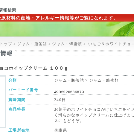
な原材料の産地・アレルギー情報等がご覧になれます。
ップ > ジャム・瓶缶詰 > ジャム・蜂蜜類 >
いちご＆ホワイトチョコ
ョコホイップクリーム １００ｇ
分類
ジャム・瓶缶詰 > ジャム・蜂蜜類
バーコード番号
賞味期間
240日
商品特長
お菓子のホワイトチョコがけいちごをイ
く滑らかなホイップクリームに仕上げま
スにもどうぞ。
工場所在地
兵庫県