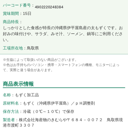
バーコード番号
賞味期間
15日
商品特長
しっかりとした食感が特長の沖縄県伊平屋島産の太もずくです。お
好みの味付けや、サラダ、みそ汁、ソーメン、鍋等にご利用くださ
い。
工場所在地
鳥取県
※生協によって取扱いのない商品がございます。
※色はお手持ちのパソコン・携帯・スマートフォンの機種、モニターによっ
て、実際と違う場合があります。
商品表示情報
名称
もずく加工品
原材料名
もずく（沖縄県伊平屋島）／ｐＨ調整剤
保存方法
冷蔵（０℃～１０℃）で保存
製造者
株式会社海産物のきむらや〒６８４－００７２ 鳥取県境
港市渡町３３０７