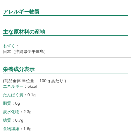
アレルギー物質
主な原材料の産地
もずく
：
日本（沖縄県伊平屋島）
栄養成分表示
(商品全体 単位量 100 g あたり )
エネルギー
5kcal
たんぱく質
0.1g
脂質
0g
炭水化物
2.3g
糖質
0.7g
食物繊維
1.6g