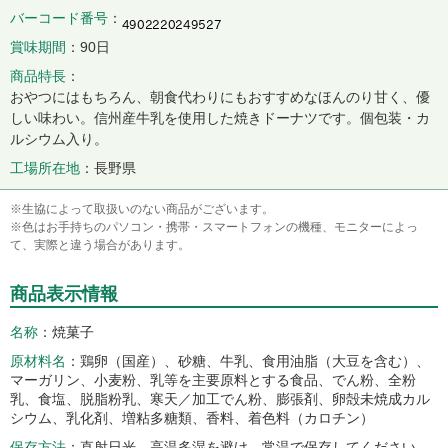
バーコード番号
賞味期間
90日
商品特長
おやつにはもちろん、朝食代わりにもおすすめなほんのり甘く、優
しい味わい。信州産牛乳を使用した焼きドーナツです。個包装・カ
ルシウム入り。
工場所在地
長野県
※生協によって取扱いのない商品がございます。
※色はお手持ちのパソコン・携帯・スマートフォンの機種、モニターによっ
て、実際と違う場合があります。
商品表示情報
名称
焼菓子
原材料名
鶏卵（国産）、砂糖、牛乳、食用油脂（大豆を含む）、
マーガリン、小麦粉、乳等を主要原料とする食品、でん粉、全粉
乳、食塩、脱脂粉乳、寒天／加工でん粉、膨張剤、卵殻未焼成カル
シウム、乳化剤、増粘多糖類、香料、着色料（カロチン）
保存方法
直射日光、高温多湿を避け、常温で保存してください。