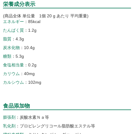
栄養成分表示
(商品全体 単位量 1個 20 g あたり 平均重量)
エネルギー
85kcal
たんぱく質
1.2g
脂質
4.3g
炭水化物
10.4g
糖類
5.3g
食塩相当量
0.2g
カリウム
40mg
カルシウム
102mg
食品添加物
膨張剤
炭酸水素Ｎａ等
乳化剤
プロピレングリコール脂肪酸エステル等