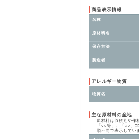
商品表示情報
名称
原材料名
保存方法
製造者
アレルギー物質
物質名
主な原材料の産地
原材料は収穫期や作柄、
「○○等」、「○○、□□
順不同で表示していま