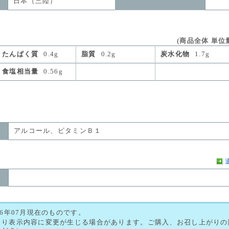
日本（三陸）
(商品全体 単位量
たんぱく質
0.4g
脂質
0.2g
炭水化物
1.7g
食塩相当量
0.56g
アルコール、ビタミンＢ１
26年07月現在のものです。
より表示内容に変更が生じる場合があります。ご購入、お召し上がりの