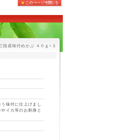
三陸産味付めかぶ ４０ｇ×３
合う味付に仕上げまし
ロやイカ等のお刺身と