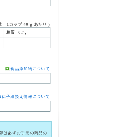
 1カップ 40 g あたり )
糖質
0.7g
食品添加物について
遺伝子組換え情報について
際は必ずお手元の商品の