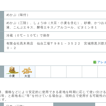
めかぶ（味付）
めかぶ（三陸）、しょうゆ（大豆・小麦を含む）、砂糖、かつお
液、こんぶエキス、酵母エキス／アルコール、ビタミンＢ１
冷蔵（０℃～１０℃）で保存
有限会社髙木商店 仙台工場〒９８１－３５２２ 宮城県黒川郡
０－２
アレ
価格などにより安定的に使用できる産地を時期に応じて使い分ける
等」と産地名に“等”を付けている場合は、現時点で使用する可能性
す。