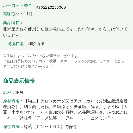
バーコード番号
賞味期間
11日
商品特長
北米産大豆を使用した極小粒納豆です。たれ付き。からしは付いて
いません。
工場所在地
和歌山県
※生協によって取扱いのない商品がございます。
※色はお手持ちのパソコン・携帯・スマートフォンの機種、モニターによっ
て、実際と違う場合があります。
商品表示情報
名称
納豆
原材料名
【納豆】大豆（カナダ又はアメリカ）（分別生産流通管
理済み）、納豆菌【たれ】果糖ぶどう糖液糖、食塩、しょうゆ（大
豆・小麦を含む）、たん白加水分解物、米発酵調味液、かつおぶし
エキス／調味料（アミノ酸等）、アルコール、ビタミンＢ１
保存方法
冷蔵（０℃～１０℃）で保存