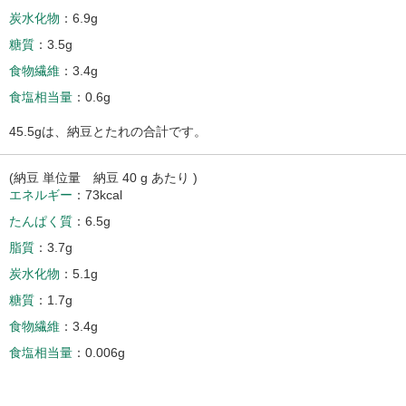
炭水化物
6.9g
糖質
3.5g
食物繊維
3.4g
食塩相当量
0.6g
45.5gは、納豆とたれの合計です。
(納豆 単位量 納豆 40 g あたり )
エネルギー
73kcal
たんぱく質
6.5g
脂質
3.7g
炭水化物
5.1g
糖質
1.7g
食物繊維
3.4g
食塩相当量
0.006g