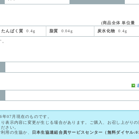
(商品全体 単位量 1
たんぱく質
0.4g
脂質
0.04g
炭水化物
0.4g
す。
26年07月現在のものです。
より表示内容に変更が生じる場合があります。ご購入、お召し上がりの
ください。
ご利用の生協か、
日本生協連組合員サービスセンター（無料ダイヤル:0120
。