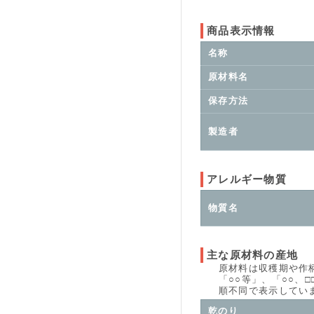
商品表示情報
名称
原材料名
保存方法
製造者
アレルギー物質
物質名
主な原材料の産地
原材料は収穫期や作柄、
「○○等」、「○○、□□
順不同で表示していま
乾のり