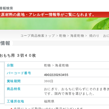
な原材料の産地・アレルギー情報等がご覧になれます。
コープ商品検索トップ > 乾物 > 海産乾物 >
焼のり お
おもち用 ３切４０枚
分類
乾物 > 海産乾物
バーコード番号
賞味期間
390日
商品特長
おにぎり、おもちに切らずにそのまま巻
です。国内で海苔を選びました。
工場所在地
福岡県