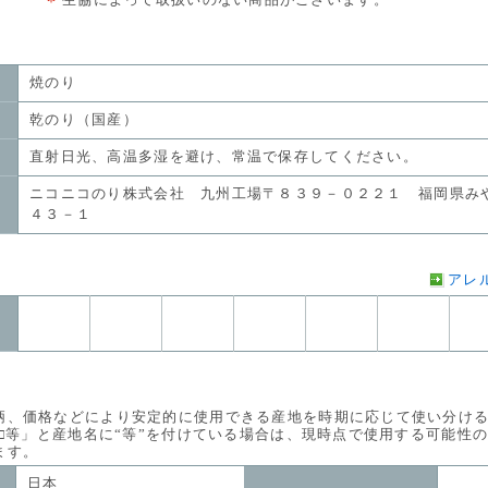
生協によって取扱いのない商品がございます。
焼のり
乾のり（国産）
直射日光、高温多湿を避け、常温で保存してください。
ニコニコのり株式会社 九州工場〒８３９－０２２１ 福岡県み
４３－１
アレ
価格などにより安定的に使用できる産地を時期に応じて使い分ける
等」と産地名に“等”を付けている場合は、現時点で使用する可能性
す。
日本