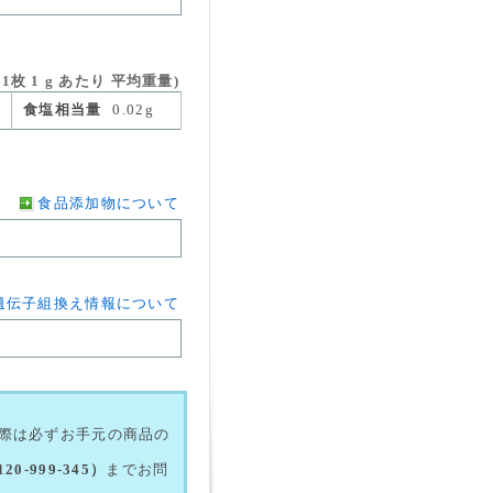
枚 1 g あたり 平均重量)
食塩相当量
0.02g
食品添加物について
遺伝子組換え情報について
際は必ずお手元の商品の
-999-345）
までお問