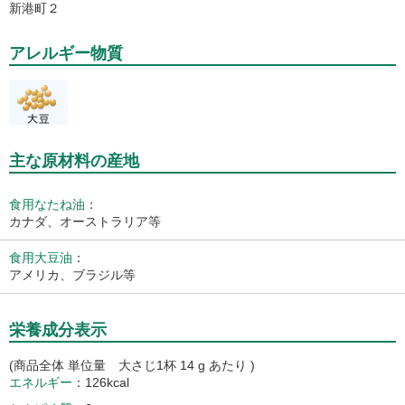
新港町２
アレルギー物質
主な原材料の産地
食用なたね油
：
カナダ、オーストラリア等
食用大豆油
：
アメリカ、ブラジル等
栄養成分表示
(商品全体 単位量 大さじ1杯 14 g あたり )
エネルギー
126kcal