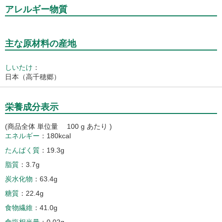
アレルギー物質
主な原材料の産地
しいたけ
：
日本（高千穂郷）
栄養成分表示
(商品全体 単位量 100 g あたり )
エネルギー
180kcal
たんぱく質
19.3g
脂質
3.7g
炭水化物
63.4g
糖質
22.4g
食物繊維
41.0g
食塩相当量
0.02g