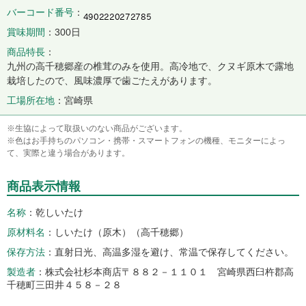
バーコード番号
賞味期間
300日
商品特長
九州の高千穂郷産の椎茸のみを使用。高冷地で、クヌギ原木で露地
栽培したので、風味濃厚で歯ごたえがあります。
工場所在地
宮崎県
※生協によって取扱いのない商品がございます。
※色はお手持ちのパソコン・携帯・スマートフォンの機種、モニターによっ
て、実際と違う場合があります。
商品表示情報
名称
乾しいたけ
原材料名
しいたけ（原木）（高千穂郷）
保存方法
直射日光、高温多湿を避け、常温で保存してください。
製造者
株式会社杉本商店〒８８２－１１０１ 宮崎県西臼杵郡高
千穂町三田井４５８－２８