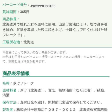
バーコード番号
賞味期間
365日
商品特長
北海道沖で獲れた鮭を原料に使用。山漬け製法により、塩で身を引
き締め、旨味を濃縮した後に焼き上げ、手ほぐしで粗く仕上げた鮭
フレークです。
工場所在地
北海道
※生協によって取扱いのない商品がございます。
※色はお手持ちのパソコン・携帯・スマートフォンの機種、モニターによっ
て、実際と違う場合があります。
商品表示情報
名称
さけフレーク
原材料名
さけ（北海道）、食塩、植物油脂（なたね油）、砂糖、
清酒
保存方法
直射日光を避け、開封前は常温で保存してください。
製造者
株式会社平庄商店〒０８７－００１２ 北海道根室市駒場