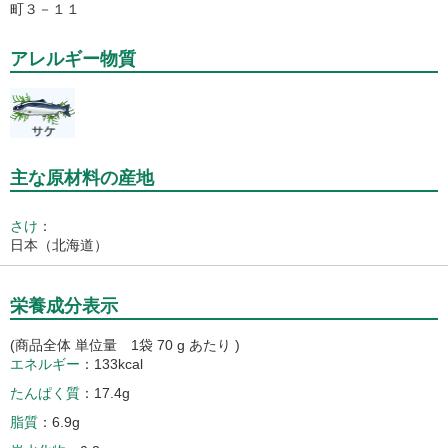
町３－１１
アレルギー物質
主な原材料の産地
さけ
：
日本（北海道）
栄養成分表示
(商品全体 単位量 1袋 70 g あたり )
エネルギー
133kcal
たんぱく質
17.4g
脂質
6.9g