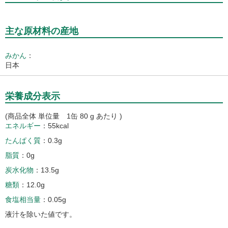
主な原材料の産地
みかん
：
日本
栄養成分表示
(商品全体 単位量 1缶 80 g あたり )
エネルギー
55kcal
たんぱく質
0.3g
脂質
0g
炭水化物
13.5g
糖類
12.0g
食塩相当量
0.05g
液汁を除いた値です。