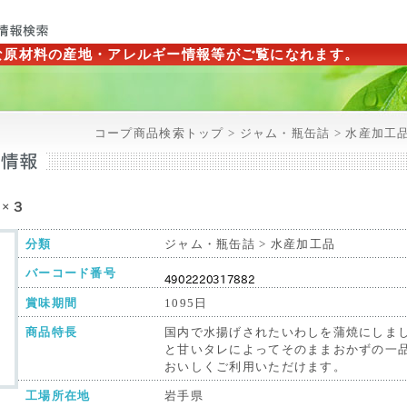
な原材料の産地・アレルギー情報等がご覧になれます。
コープ商品検索トップ > ジャム・瓶缶詰 > 水産加工品
×３
分類
ジャム・瓶缶詰 > 水産加工品
バーコード番号
賞味期間
1095日
商品特長
国内で水揚げされたいわしを蒲焼にしま
と甘いタレによってそのままおかずの一
おいしくご利用いただけます。
工場所在地
岩手県