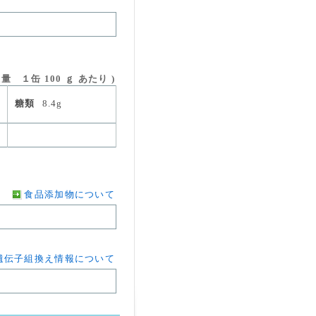
量 １缶 100 ｇ あたり )
糖類
8.4g
食品添加物について
遺伝子組換え情報について