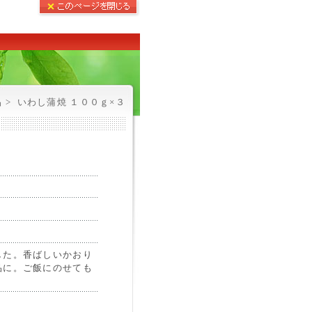
 >
いわし蒲焼 １００ｇ×３
した。香ばしいかおり
品に。ご飯にのせても