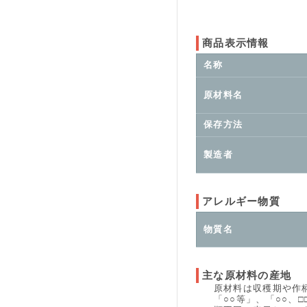
商品表示情報
名称
原材料名
保存方法
製造者
アレルギー物質
物質名
主な原材料の産地
原材料は収穫期や作柄、
「○○等」、「○○、□□