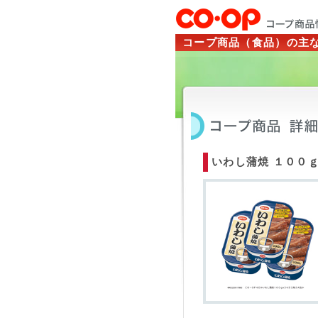
コープ商品（食品）の主
いわし蒲焼 １００ｇ