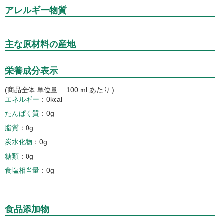
アレルギー物質
主な原材料の産地
栄養成分表示
(商品全体 単位量 100 ml あたり )
エネルギー
0kcal
たんぱく質
0g
脂質
0g
炭水化物
0g
糖類
0g
食塩相当量
0g
食品添加物