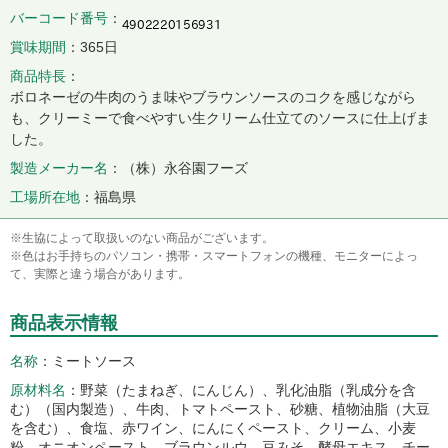
バーコード番号
賞味期間
365日
商品特長
ボロネーゼの牛肉のうま味やブラウンソースのコクを感じながら
も、クリーミーで食べやすい生クリーム仕立てのソースに仕上げま
した。
製造メーカー名
（株）永谷園フーズ
工場所在地
福島県
※生協によって取扱いのない商品がございます。
※色はお手持ちのパソコン・携帯・スマートフォンの機種、モニターによっ
て、実際と違う場合があります。
商品表示情報
名称
ミートソース
原材料名
野菜（たまねぎ、にんじん）、乳化油脂（乳成分を含
む）（国内製造）、牛肉、トマトペースト、砂糖、植物油脂（大豆
を含む）、食塩、赤ワイン、にんにくペースト、クリーム、小麦
粉、オニオンペースト、ブラウンルウ、豆みそ、酵母エキス、チー