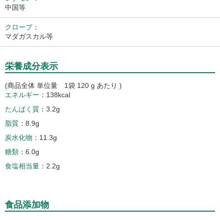
中国等
クローブ
：
マダガスカル等
栄養成分表示
(商品全体 単位量 1袋 120 g あたり )
エネルギー
138kcal
たんぱく質
3.2g
脂質
8.9g
炭水化物
11.3g
糖類
6.0g
食塩相当量
2.2g
食品添加物