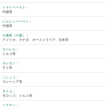
トマトペースト
：
中国等
にんにくペースト
：
中国等
小麦粉（小麦）
：
アメリカ、カナダ、オーストラリア、日本等
ローレル
：
トルコ等
オレガノ
：
チリ等
こしょう
：
マレーシア等
タイム
：
モロッコ、トルコ等
シナモン
：