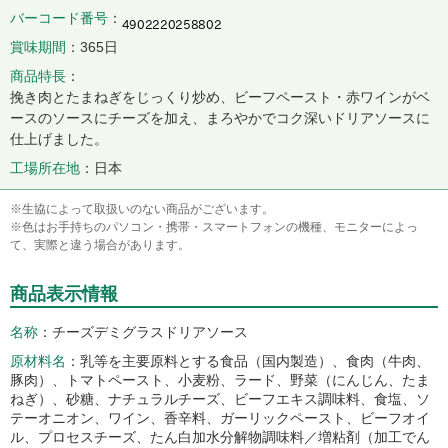
バーコード番号
賞味期間
365日
商品特長
挽き肉とたまねぎをじっくり炒め、ビーフペースト・赤ワインがベ
ースのソースにチーズを加え、まろやかでコク深いドリアソースに
仕上げました。
工場所在地
日本
※生協によって取扱いのない商品がございます。
※色はお手持ちのパソコン・携帯・スマートフォンの機種、モニターによっ
て、実際と違う場合があります。
商品表示情報
名称
チーズデミグラスドリアソース
原材料名
乳等を主要原料とする食品（国内製造）、食肉（牛肉、
豚肉）、トマトペースト、小麦粉、ラード、野菜（にんじん、たま
ねぎ）、砂糖、ナチュラルチーズ、ビーフエキス調味料、食塩、ソ
テーオニオン、ワイン、香辛料、ガーリックペースト、ビーフオイ
ル、プロセスチーズ、たん白加水分解物調味料／増粘剤（加工でん