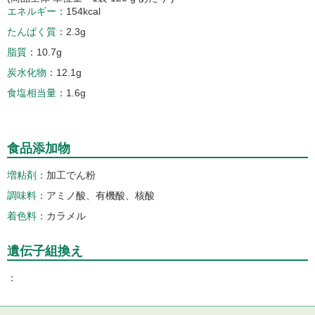
エネルギー
154kcal
たんぱく質
2.3g
脂質
10.7g
炭水化物
12.1g
食塩相当量
1.6g
食品添加物
増粘剤
加工でん粉
調味料
アミノ酸、有機酸、核酸
着色料
カラメル
遺伝子組換え