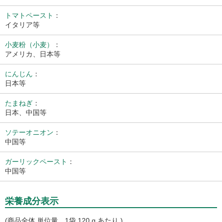
トマトペースト
：
イタリア等
小麦粉（小麦）
：
アメリカ、日本等
にんじん
：
日本等
たまねぎ
：
日本、中国等
ソテーオニオン
：
中国等
ガーリックペースト
：
中国等
栄養成分表示
(商品全体 単位量 1袋 120 g あたり )