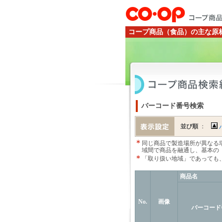
コープ商品（食品）の主な原
バーコード番号検索
並び順
：
同じ商品で製造場所が異なる
域間で商品を融通し、基本の
「取り扱い地域」であっても
商品名
No.
画像
バーコード