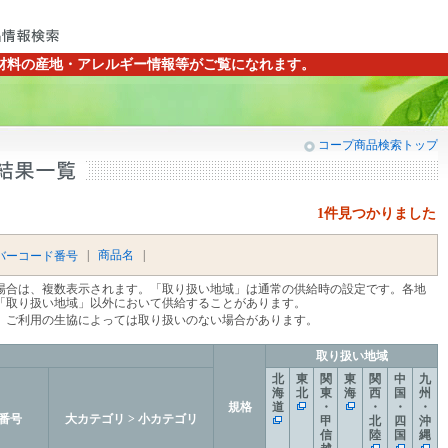
材料の産地・アレルギー情報等がご覧になれます。
コープ商品検索トップ
1件見つかりました
|
商品名
|
バーコード番号
場合は、複数表示されます。「取り扱い地域」は通常の供給時の設定です。各地
「取り扱い地域」以外において供給することがあります。
、ご利用の生協によっては取り扱いのない場合があります。
取り扱い地域
北
東
関
東
関
中
九
海
北
東
海
西
国
州
規格
道
・
・
・
・
番号
大カテゴリ > 小カテゴリ
甲
北
四
沖
信
陸
国
縄