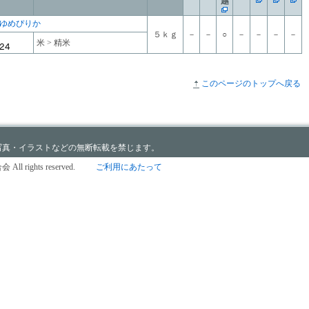
越
ゆめぴりか
５ｋｇ
－
－
○
－
－
－
－
米 > 精米
このページのトップへ戻る
写真・イラストなどの無断転載を禁じます。
All rights reserved.
ご利用にあたって