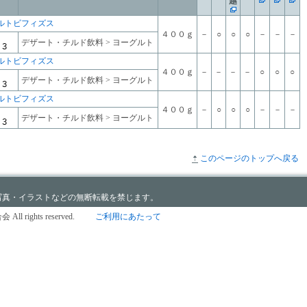
越
ルトビフィズス
４００ｇ
－
○
○
○
－
－
－
デザート・チルド飲料 > ヨーグルト
ルトビフィズス
４００ｇ
－
－
－
－
○
○
○
デザート・チルド飲料 > ヨーグルト
ルトビフィズス
４００ｇ
－
○
○
○
－
－
－
デザート・チルド飲料 > ヨーグルト
このページのトップへ戻る
写真・イラストなどの無断転載を禁じます。
All rights reserved.
ご利用にあたって