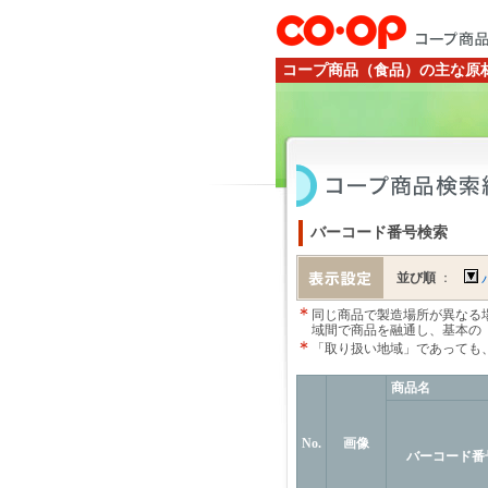
コープ商品（食品）の主な原
バーコード番号検索
並び順
：
同じ商品で製造場所が異なる
域間で商品を融通し、基本の
「取り扱い地域」であっても
商品名
No.
画像
バーコード番