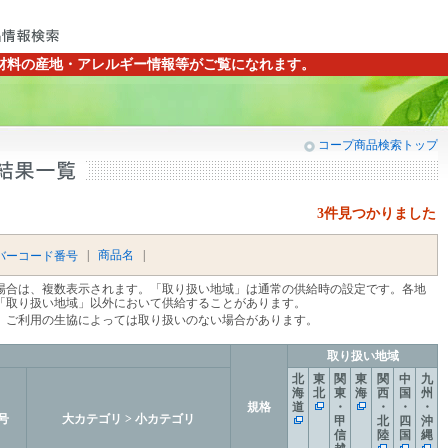
材料の産地・アレルギー情報等がご覧になれます。
コープ商品検索トップ
3件見つかりました
|
商品名
|
バーコード番号
場合は、複数表示されます。「取り扱い地域」は通常の供給時の設定です。各地
「取り扱い地域」以外において供給することがあります。
、ご利用の生協によっては取り扱いのない場合があります。
取り扱い地域
北
東
関
東
関
中
九
海
北
東
海
西
国
州
規格
道
・
・
・
・
号
大カテゴリ > 小カテゴリ
甲
北
四
沖
信
陸
国
縄