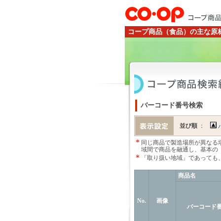
コープ商品（食品）の主な原
バーコード番号検索
並び順
：
同じ商品で製造場所が異なる
域間で商品を融通し、基本の
「取り扱い地域」であっても
商品名
No.
画像
バーコード