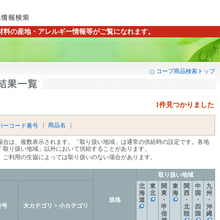
材料の産地・アレルギー情報等がご覧になれます。
コープ商品検索トップ
1件見つかりました
|
商品名
|
バーコード番号
場合は、複数表示されます。「取り扱い地域」は通常の供給時の設定です。各地
「取り扱い地域」以外において供給することがあります。
、ご利用の生協によっては取り扱いのない場合があります。
取り扱い地域
北
東
関
東
関
中
九
海
北
東
海
西
国
州
規格
道
・
・
・
・
番号
大カテゴリ > 小カテゴリ
甲
北
四
沖
信
陸
国
縄