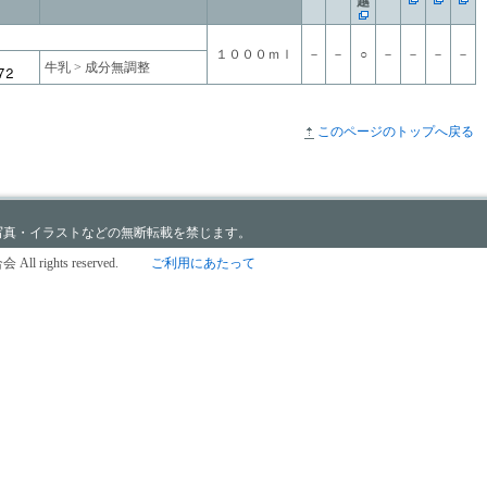
越
１０００ｍｌ
－
－
○
－
－
－
－
牛乳 > 成分無調整
このページのトップへ戻る
写真・イラストなどの無断転載を禁じます。
All rights reserved.
ご利用にあたって