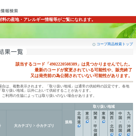
材料の産地・アレルギー情報等がご覧になれます。
コープ商品検索トップ
該当するコード「
4902220508389」は見つかりませんでした。
最新のコードが変更されている可能性や、販売終了
又は発売前の為公開されていない可能性があります。
場合は、複数表示されます。「取り扱い地域」は通常の供給時の設定です。各地
「取り扱い地域」以外において供給することがあります。
、ご利用の生協によっては取り扱いのない場合があります。
取り扱い地域
北
東
関
東
関
中
九
海
北
東
海
西
国
州
規格
道
・
・
・
・
号
大カテゴリ > 小カテゴリ
甲
北
四
沖
信
陸
国
縄
越