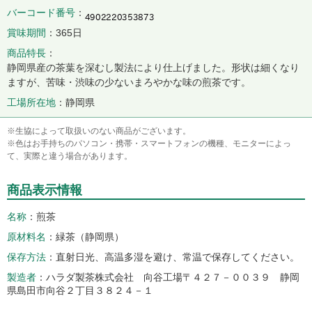
バーコード番号
賞味期間
365日
商品特長
静岡県産の茶葉を深むし製法により仕上げました。形状は細くなり
ますが、苦味・渋味の少ないまろやかな味の煎茶です。
工場所在地
静岡県
※生協によって取扱いのない商品がございます。
※色はお手持ちのパソコン・携帯・スマートフォンの機種、モニターによっ
て、実際と違う場合があります。
商品表示情報
名称
煎茶
原材料名
緑茶（静岡県）
保存方法
直射日光、高温多湿を避け、常温で保存してください。
製造者
ハラダ製茶株式会社 向谷工場〒４２７－００３９ 静岡
県島田市向谷２丁目３８２４－１