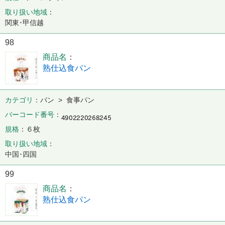
取り扱い地域
関東･甲信越
98
商品名
熟仕込食パン
カテゴリ
パン > 食事パン
バーコード番号
規格
６枚
取り扱い地域
中国･四国
99
商品名
熟仕込食パン