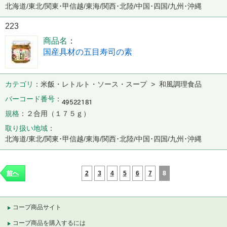
北海道/東北/関東･甲信越/東海/関西･北陸/中国･四国/九州･沖縄
223
商品名
国産具材の五目寿司の素
カテゴリ
米飯・レトルト・ソース・スープ > 和風調理食品
バーコード番号
規格
２合用（１７５ｇ）
取り扱い地域
北海道/東北/関東･甲信越/東海/関西･北陸/中国･四国/九州･沖縄
2
3
4
5
6
7
8
前へ
コープ商品サイト
コープ商品を購入するには