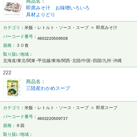
商品名
即席みそ汁 お味噌いろいろ
具材よりどり
カテゴリ
米飯・レトルト・ソース・スープ > 即席みそ汁
バーコード番号
規格
３０食
取り扱い地域
北海道/東北/関東･甲信越/東海/関西･北陸/中国･四国/九州･沖縄
222
商品名
三陸産わかめスープ
カテゴリ
米飯・レトルト・ソース・スープ > 即席スープ
バーコード番号
規格
８袋
取り扱い地域