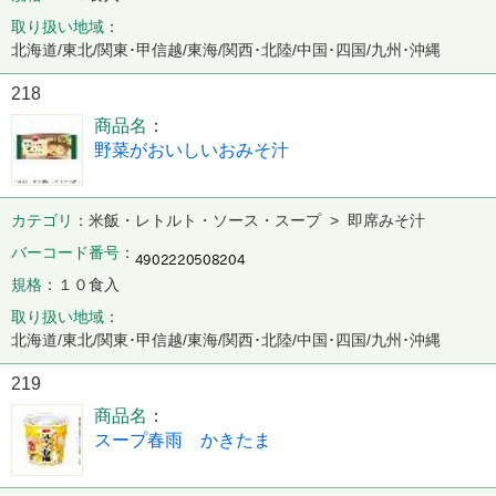
取り扱い地域
北海道/東北/関東･甲信越/東海/関西･北陸/中国･四国/九州･沖縄
218
商品名
野菜がおいしいおみそ汁
カテゴリ
米飯・レトルト・ソース・スープ > 即席みそ汁
バーコード番号
規格
１０食入
取り扱い地域
北海道/東北/関東･甲信越/東海/関西･北陸/中国･四国/九州･沖縄
219
商品名
スープ春雨 かきたま