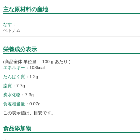
主な原材料の産地
なす
：
ベトナム
栄養成分表示
(商品全体 単位量 100 g あたり )
エネルギー
103kcal
たんぱく質
1.2g
脂質
7.7g
炭水化物
7.3g
食塩相当量
0.07g
この表示値は、目安です。
食品添加物