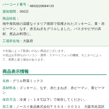
バーコード番号
賞味期間
366日
商品特長
地中海気候の温暖なイタリア南部で収穫されたズッキーニ、黄・赤
ピーマン、なす、赤玉ねぎをグリルしました。パスタやピザの具
材、煮込み料理に。
工場所在地
大阪府
※生協によって取扱いのない商品がございます。
※色はお手持ちのパソコン・携帯・スマートフォンの機種、モニターによっ
て、実際と違う場合があります。
商品表示情報
名称
グリル野菜ミックス
原材料名
ズッキーニ、なす、赤たまねぎ、赤ピーマン、黄ピーマ
ン
保存方法
冷凍（－１８℃以下）で保存してください。
加工者
ノースイ食品株式会社〒５５４－００３１ 大阪市此花区