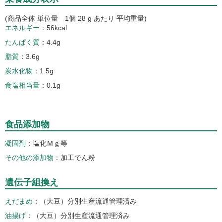
(商品全体 単位量 1個 28 g あたり 平均重量)
エネルギー
56kcal
たんぱく質
4.4g
脂質
3.6g
炭水化物
1.5g
食塩相当量
0.1g
食品添加物
凝固剤
塩化Ｍｇ等
その他の添加物
加工でん粉
遺伝子組換え
えだまめ
（大豆）分別生産流通管理済み
油揚げ
（大豆）分別生産流通管理済み