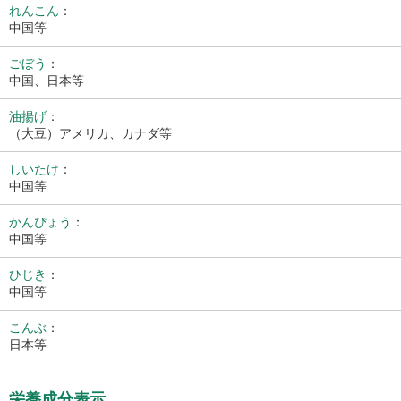
れんこん
：
中国等
ごぼう
：
中国、日本等
油揚げ
：
（大豆）アメリカ、カナダ等
しいたけ
：
中国等
かんぴょう
：
中国等
ひじき
：
中国等
こんぶ
：
日本等
栄養成分表示