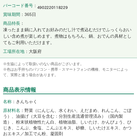
バーコード番号
賞味期間
365日
商品特長
凍ったまま鍋に入れてお好みのだし汁で煮込むだけでふっくらおい
しい含め煮が楽しめます。煮物はもちろん、鍋、おでんの具材とし
てもご利用いただけます。
工場所在地
大阪府
※生協によって取扱いのない商品がございます。
※色はお手持ちのパソコン・携帯・スマートフォンの機種、モニターによっ
て、実際と違う場合があります。
商品表示情報
名称
きんちゃく
原材料名
野菜（にんじん、水くわい、えだまめ、れんこん、ごぼ
う）、油揚げ（大豆を含む：分別生産流通管理済み）（国内製
造）、粉末状植物性たん白、植物油脂、しいたけ、かんぴょう、ひ
じき、こんぶ、食塩、こんぶエキス、砂糖、しいたけエキス、かつ
おエキス／加工でん粉、凝固剤