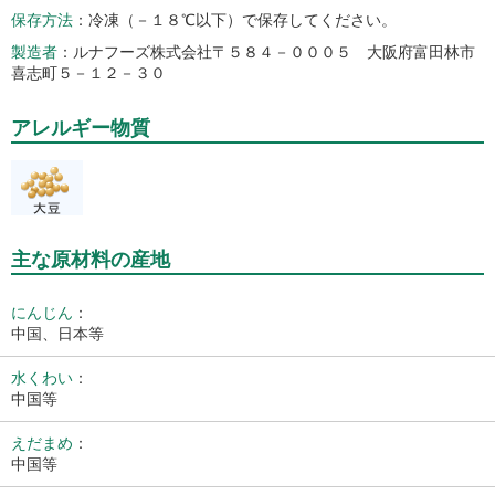
保存方法
冷凍（－１８℃以下）で保存してください。
製造者
ルナフーズ株式会社〒５８４－０００５ 大阪府富田林市
喜志町５－１２－３０
アレルギー物質
主な原材料の産地
にんじん
：
中国、日本等
水くわい
：
中国等
えだまめ
：
中国等